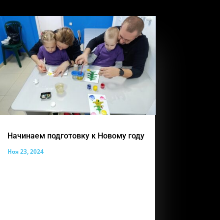
Начинаем подготовку к Новому году
Ноя 23, 2024
Наша прекрасная выставка работ
совсем скоро из осенней станет
зимней! Совсем скоро волшебный
праздник, который все наши ребята с
нетерпением ждут. А наши педагоги по
прикладному творчеству Лемара