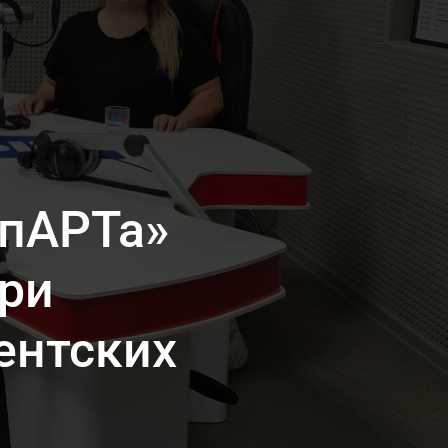
СпАРТа»
при
ентских