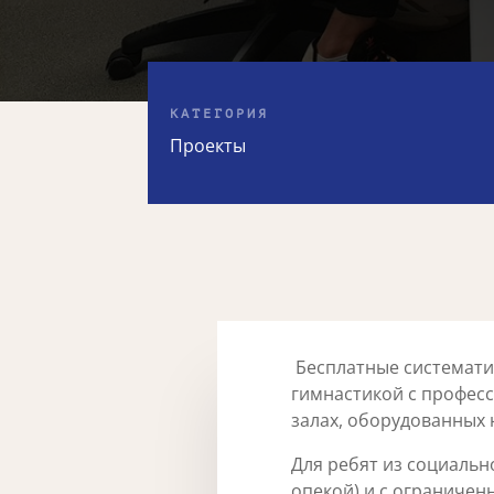
КАТЕГОРИЯ
Проекты
Бесплатные системати
гимнастикой с профес
залах, оборудованных
Для ребят из социаль
опекой) и с ограничен