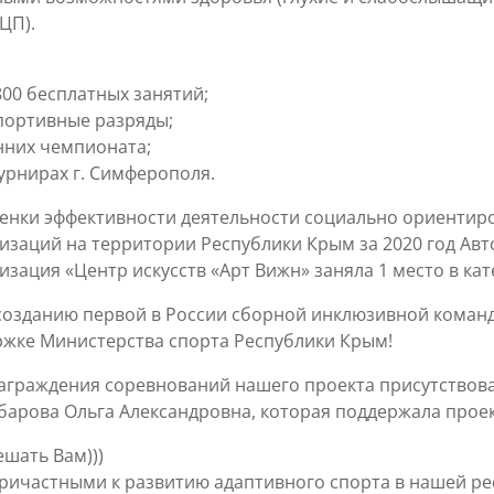
ЦП).
800 бесплатных занятий;
портивные разряды;
нних чемпионата;
турнирах г. Симферополя.
ценки эффективности деятельности социально ориентир
изаций на территории Республики Крым за 2020 год Ав
зация «Центр искусств «Арт Вижн» заняла 1 место в кат
созданию первой в России сборной инклюзивной коман
ржке Министерства спорта Республики Крым!
награждения соревнований нашего проекта присутствов
арова Ольга Александровна, которая поддержала проек
ешать Вам)))
ричастными к развитию адаптивного спорта в нашей ре