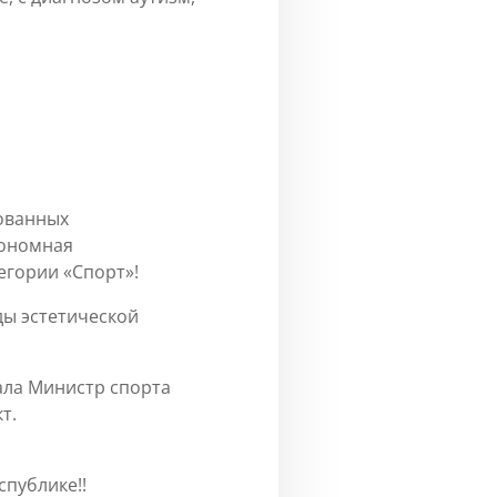
ованных
тономная
егории «Спорт»!
ды эстетической
ала Министр спорта
т.
спублике!!