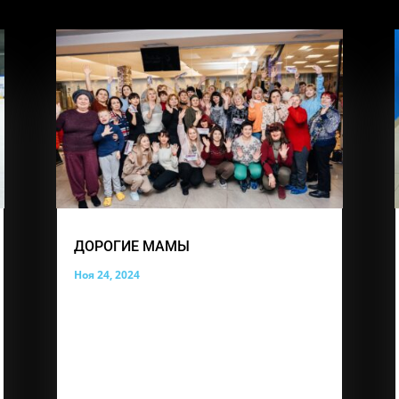
ДОРОГИЕ МАМЫ
Ноя 24, 2024
В этот особенный день, День матери,
мы хотим поздравить вас с вашим
праздником! Вы — истинные героини,
которые ежедневно проявляют свою
силу, терпение и любовь. Ваши сердца
полны заботы, а ваши руки всегда