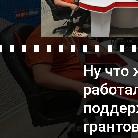
Ну что 
работа
подде
гранто