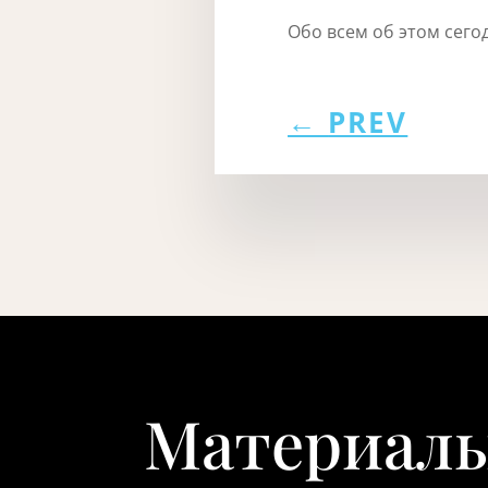
Обо всем об этом сег
←
PREV
Материалы