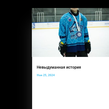
Невыдуманная история
Ноя 25, 2024
И снова такая важная рубрика
«Невыдуманные истории» Сегодня ее
героем становится ученик группы
«Надежда», Шляхов Владимир. Вот его
история, которой с нами поделилась
мама Вовочки «Добрый день.Меня