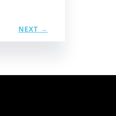
NEXT
→