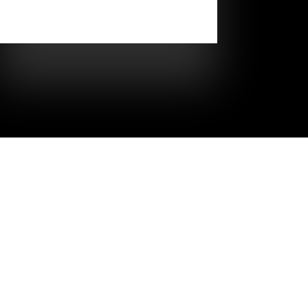
Абдураимова, Александра Бокач с
радостью поддерживают настроение...