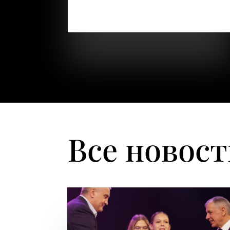
зовут Шляхова Ольга.Я мама ребёнка с
диагнозом Аутизм.Узнали мы о своей...
Все новос