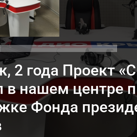
ж, 2 года Проект «
л в нашем центре 
ржке
Фонда презид
в