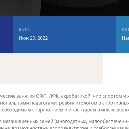
ДАТА
КО
Июн 29, 2022
На
ческие занятия ОФП, ЛФК, акробатикой, чир спортом и
сиональными педагогами, реабилитологом в спортивных
 необходимым снаряжением и инвентарем в инклюзивно
но незащищенных семей (многодетных, малообеспеченны
ными возможностями здоровья (глухие и слабослышащие