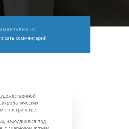
ММЕНТАРИИ (0)
писать комментарий
 художественной
 акробатических
м пространстве.
х, находящихся под
, с диагнозом аутизм,