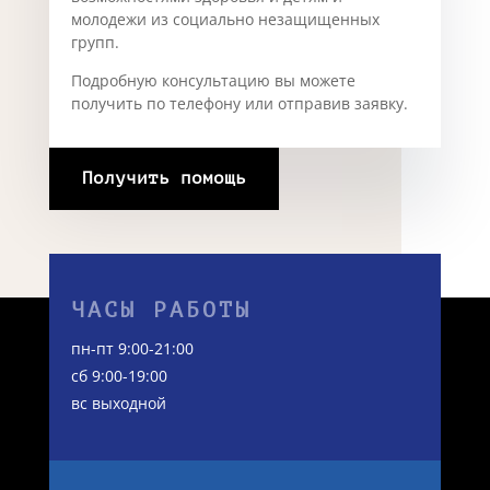
развития спорта Сила Единства....
читать далее
« Предыдущие Записи
Следующие Записи »
Нужна помощь?
Фонд "Живая вода" оказывает помощь детям
и молодежи с ограниченными
возможностями здоровья и детям и
молодежи из социально незащищенных
групп.
Подробную консультацию вы можете
получить по телефону или отправив заявку.
Получить помощь