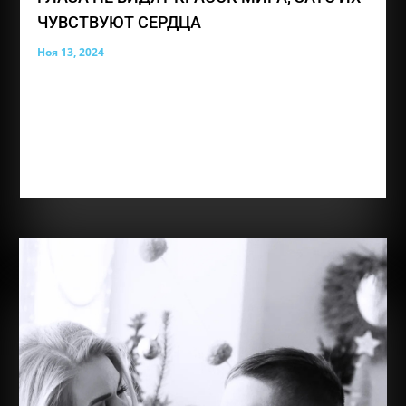
ЧУВСТВУЮТ СЕРДЦА
Ноя 13, 2024
13 ноября ежегодно отмечается Международный
день слепых. Эта дата учреждена в 1984 году ВОЗ.
Она приурочена ко дню рождения Валентина Гаюи,
французского педагога, основателя первых
учебных заведений и предприятий для незрячих,
первого изобретателя рельефного шрифта, и...