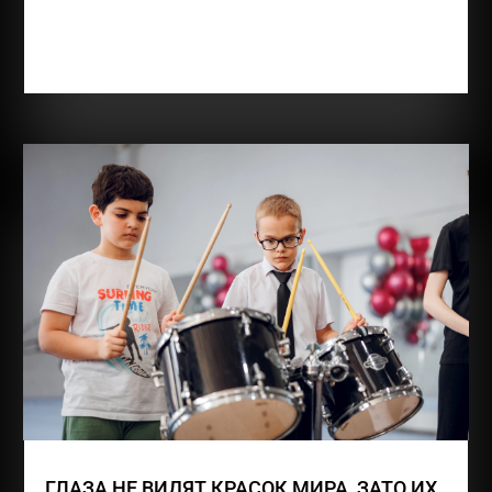
детей. Старший Семкин Илья. Врождённая
аномалия. Атрофия зрительного нерва. Нет левого
глаза. В 3 года перенес пневмонию(14...
ГЛАЗА НЕ ВИДЯТ КРАСОК МИРА, ЗАТО ИХ