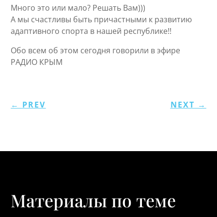
Много это или мало? Решать Вам)))
А мы счастливы быть причастными к развитию
адаптивного спорта в нашей республике!!
Обо всем об этом сегодня говорили в эфире
РАДИО КРЫМ
←
PREV
NEXT
→
Материалы по теме