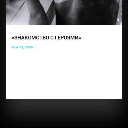
«ЗНАКОМСТВО С ГЕРОЯМИ»
Ноя 11, 2024
В преддверии 11 премии общественного
признания «ПРЕГРАД НЕТ» мы запускаем новую
рубрику в нашем сообществе, ведь так интересно
узнать настоящих героев чуточку лучше И
дебютантом выступает Титов Иван, ученик группы
«Надежда» Самый главный отзыв о занятиях,
конечно же...