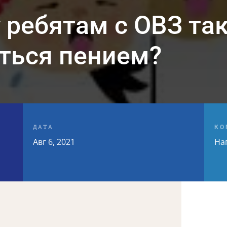
 ребятам с ОВЗ та
ться пением?
ДАТА
КО
,
Авг 6, 2021
На