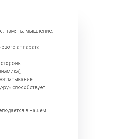
е, память, мышление,
чевого аппарата
 стороны
инамика);
роглатывание
ру-ру» способствует
реподается в нашем