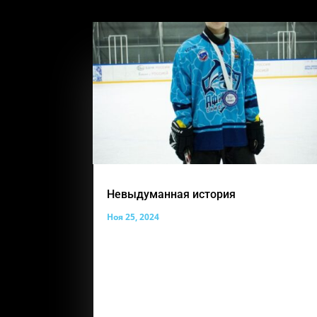
Невыдуманная история
Ноя 25, 2024
И снова такая важная рубрика
«Невыдуманные истории» Сегодня ее
героем становится ученик группы
«Надежда», Шляхов Владимир. Вот его
история, которой с нами поделилась
мама Вовочки «Добрый день.Меня