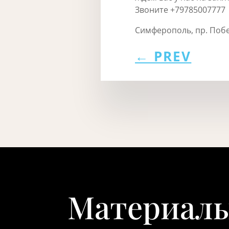
Звоните +79785007777
Симферополь, пр. Побе
←
PREV
Материалы