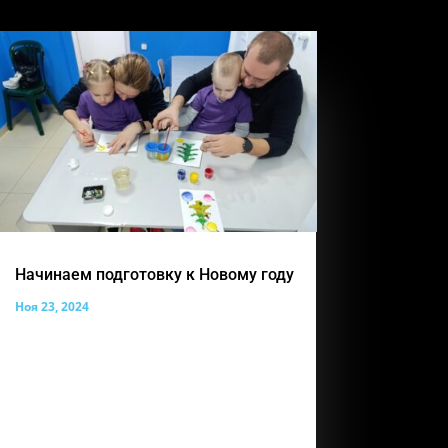
Начинаем подготовку к Новому году
Ноя 23, 2024
Наша прекрасная выставка работ
совсем скоро из осенней станет
зимней! Совсем скоро волшебный
праздник, который все наши ребята с
нетерпением ждут. А наши педагоги по
прикладному творчеству Лемара