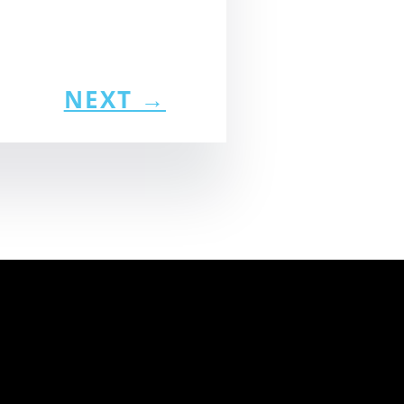
NEXT
→