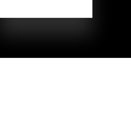
Абдураимова, Александра Бокач с
радостью поддерживают настроение...