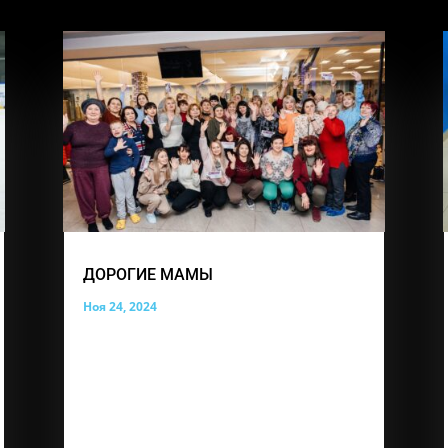
ДОРОГИЕ МАМЫ
Ноя 24, 2024
В этот особенный день, День матери,
мы хотим поздравить вас с вашим
праздником! Вы — истинные героини,
которые ежедневно проявляют свою
силу, терпение и любовь. Ваши сердца
полны заботы, а ваши руки всегда