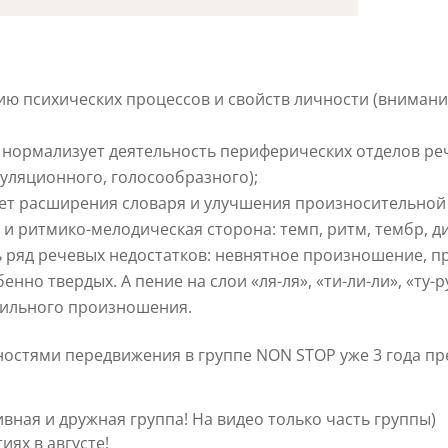
ию психических процессов и свойств личности (внимани
 нормализует деятельность периферических отделов ре
куляционного, голосообразного);
чет расширения словаря и улучшения произносительной
и ритмико-мелодическая сторона: темп, ритм, тембр, д
 ряд речевых недостатков: невнятное произношение, п
енно твердых. А пение на слои «ля-ля», «ти-ли-ли», «ту-
ильного произношения.
дностями передвижения в группе NON STOP уже 3 года п
вная и дружная группа! На видео только часть группы)
иях в августе!