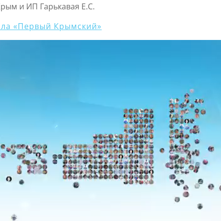
рым и ИП Гарькавая Е.С.
ала «Первый Крымский»