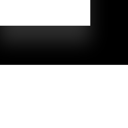
прикладному творчеству Лемара
Абдураимова, Александра Бокач с
радостью поддерживают настроение...