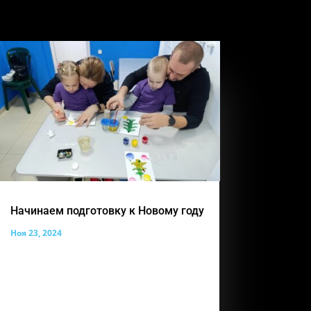
Начинаем подготовку к Новому году
Ноя 23, 2024
Наша прекрасная выставка работ
совсем скоро из осенней станет
зимней! Совсем скоро волшебный
праздник, который все наши ребята с
нетерпением ждут. А наши педагоги по