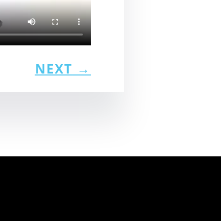
NEXT
→