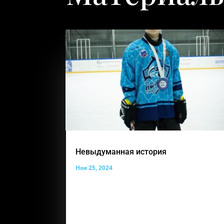
Невыдуманная история
Ноя 25, 2024
И снова такая важная рубрика
«Невыдуманные истории» Сегодня ее
героем становится ученик группы
«Надежда», Шляхов Владимир. Вот его
история, которой с нами поделилась