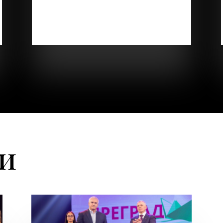
полны заботы, а ваши руки всегда
готовы поддержать и помочь. Вы
делаете мир лучше для своих...
ти