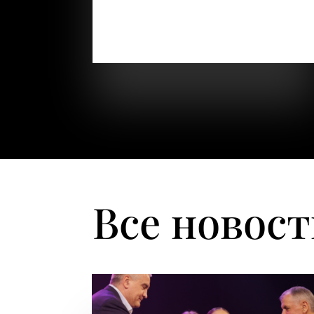
мама Вовочки «Добрый день.Меня
зовут Шляхова Ольга.Я мама ребёнка с
диагнозом Аутизм.Узнали мы о своей...
Все новос