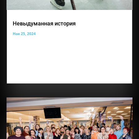
Невыдуманная история
Ноя 25, 2024
И снова такая важная рубрика «Невыдуманные
истории» Сегодня ее героем становится ученик
группы «Надежда», Шляхов Владимир. Вот его
история, которой с нами поделилась мама Вовочки
«Добрый день.Меня зовут Шляхова Ольга.Я мама
ребёнка с диагнозом Аутизм.Узнали мы о своей...