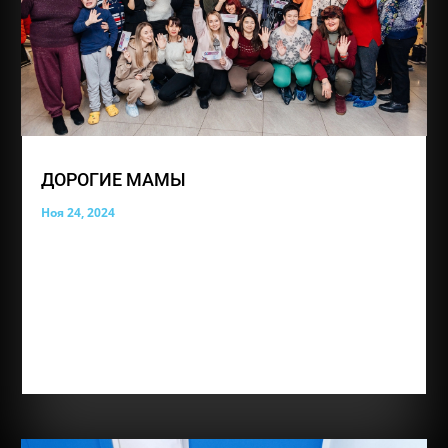
ДОРОГИЕ МАМЫ
Ноя 24, 2024
В этот особенный день, День матери, мы хотим
поздравить вас с вашим праздником! Вы —
истинные героини, которые ежедневно проявляют
свою силу, терпение и любовь. Ваши сердца
полны заботы, а ваши руки всегда готовы
поддержать и помочь. Вы делаете мир лучше для
своих...