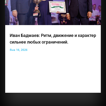
Иван Бадмаев: Ритм, движение и характер
сильнее любых ограничений.
Янв 16, 2026
Иван Константинович Бадмаев — лауреат премии
общественного признания «Преград нет» и 14-
летний участник Благотворительного фонда
социальных и творческих инициатив «Живая Вода»
из Республики Крым. Несмотря на особенности
зрения, Иван уверенно движется вперед,
чувствует...