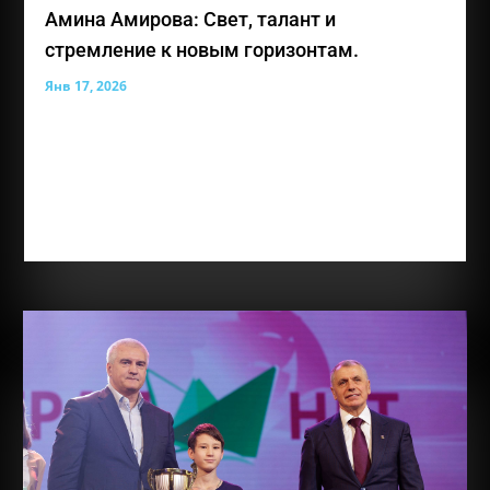
Амина Амирова: Свет, талант и
стремление к новым горизонтам.
Янв 17, 2026
Лауреат премии общественного признания
«Преград нет» — Амирова Амина Энверовна, юная
жительница Симферополя, для которой каждый
день представляет собой возможность учиться,
творить и открывать новые горизонты. Аминe
всего 10 лет, но за её плечами уже удивительно...