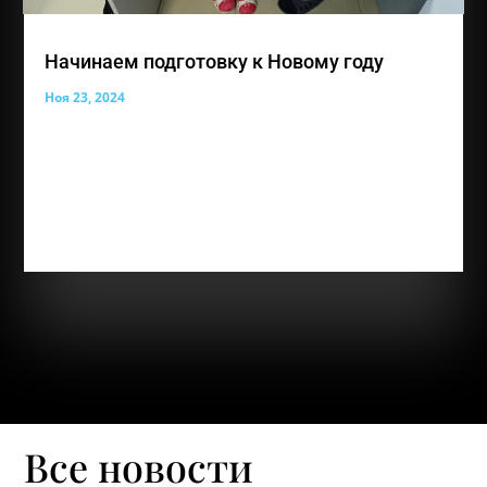
Начинаем подготовку к Новому году
Ноя 23, 2024
Наша прекрасная выставка работ совсем скоро из
осенней станет зимней! Совсем скоро волшебный
праздник, который все наши ребята с нетерпением
ждут. А наши педагоги по прикладному
творчеству Лемара Абдураимова, Александра
Бокач с радостью поддерживают настроение...
Все новости