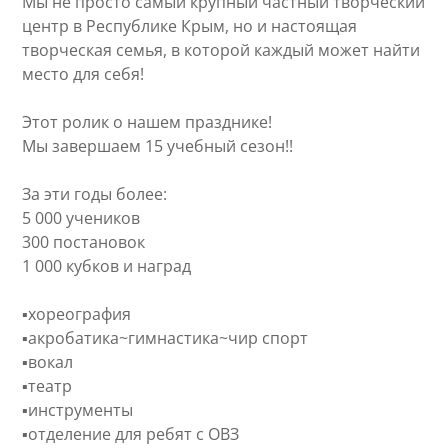
Мы не просто самый крупный частный творческий
центр в Республике Крым, но и настоящая
творческая семья, в которой каждый может найти
место для себя!
Этот ролик о нашем празднике!
Мы завершаем 15 учебный сезон!!
За эти годы более:
5 000 учеников
300 постановок
1 000 кубков и наград
▪︎хореография
▪︎акробатика~гимнастика~чир спорт
▪︎вокал
▪︎театр
▪︎инструменты
▪︎отделение для ребят с ОВЗ