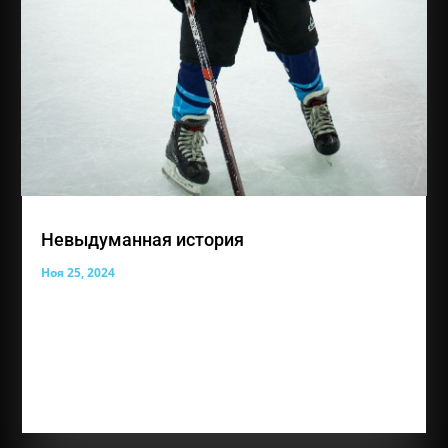
Невыдуманная история
Ноя 25, 2024
И снова такая важная рубрика «Невыдуманные
истории» Сегодня ее героем становится ученик
группы «Надежда», Шляхов Владимир. Вот его
история, которой с нами поделилась мама Вовочки
«Добрый день.Меня зовут Шляхова Ольга.Я мама
ребёнка с диагнозом Аутизм.Узнали мы о своей...