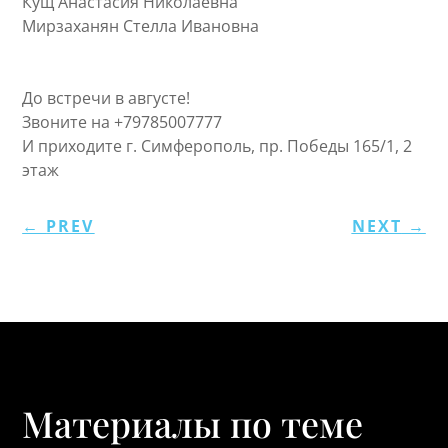
Кущ Анастасия Николаевна
Мирзаханян Стелла Ивановна
До встречи в августе!
Звоните на +79785007777
И приходите г. Симферополь, пр. Победы 165/1, 2
этаж
←
PREV
NEXT
→
Материалы по теме