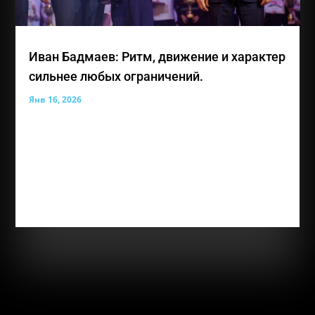
Иван Бадмаев: Ритм, движение и характер
сильнее любых ограничений.
Янв 16, 2026
Иван Константинович Бадмаев — лауреат премии
общественного признания «Преград нет» и 14-
летний участник Благотворительного фонда
социальных и творческих инициатив «Живая Вода»
из Республики Крым. Несмотря на особенности
зрения, Иван уверенно движется вперед,
чувствует...