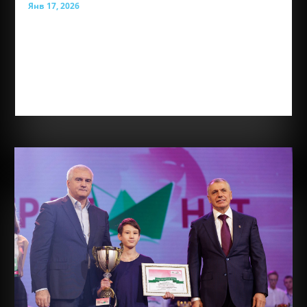
Янв 17, 2026
Лауреат премии общественного признания
«Преград нет» — Амирова Амина Энверовна, юная
жительница Симферополя, для которой каждый
день представляет собой возможность учиться,
творить и открывать новые горизонты. Аминe
всего 10 лет, но за её плечами уже удивительно...