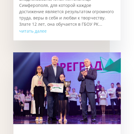
и путь без ограничений.
Янв 22, 2026
Лауреат премии общественного признания
«Преград нет» — Мунгалова Злата
Владиславовна, юная жительница
Симферополя, для которой каждое
достижение является результатом огромного
труда, веры в себя и любви к творчеству.
Злате 12 лет, она обучается в ГБОУ РК...
читать далее