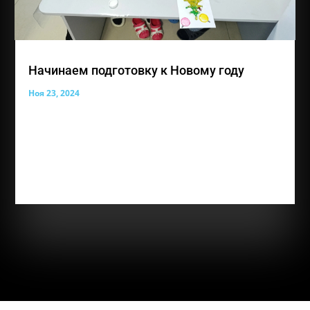
Начинаем подготовку к Новому году
Ноя 23, 2024
Наша прекрасная выставка работ совсем скоро из
осенней станет зимней! Совсем скоро волшебный
праздник, который все наши ребята с нетерпением
ждут. А наши педагоги по прикладному
творчеству Лемара Абдураимова, Александра
Бокач с радостью поддерживают настроение...