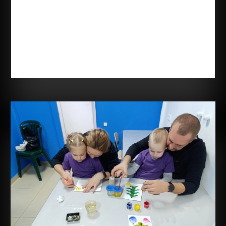
ДОРОГИЕ МАМЫ
Ноя 24, 2024
В этот особенный день, День матери, мы хотим
поздравить вас с вашим праздником! Вы —
истинные героини, которые ежедневно проявляют
свою силу, терпение и любовь. Ваши сердца
полны заботы, а ваши руки всегда готовы
поддержать и помочь. Вы делаете мир лучше для
своих...