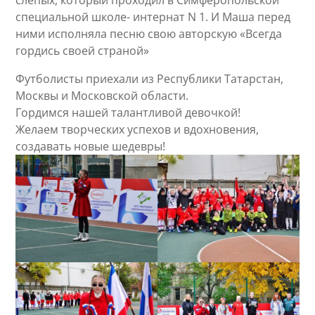
Козина Мария, ученица группы «Пульс» выступила
на открытии чемпионата по мини-футболу для
слепых, который проходил в Симферопольской
специальной школе- интернат N 1. И Маша перед
ними исполняла песню свою авторскую «Всегда
гордись своей страной»
Футболисты приехали из Республики Татарстан,
Москвы и Московской области.
Гордимся нашей талантливой девочкой!
Желаем творческих успехов и вдохновения,
создавать новые шедевры!