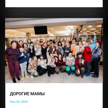
И снова такая важная рубрика «Невыдуманные
истории» Сегодня ее героем становится ученик
группы «Надежда», Шляхов Владимир. Вот его
история, которой с нами поделилась мама Вовочки
«Добрый день.Меня зовут Шляхова Ольга.Я мама
ребёнка с диагнозом Аутизм.Узнали мы о своей...