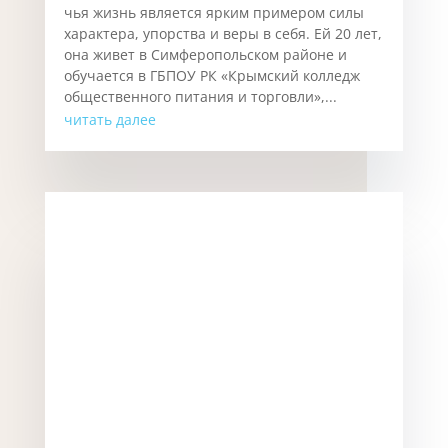
Полина Лысюк: История силы и
вдохновения.
Янв 15, 2026
Полина Лысюк — лауреат премии
общественного признания «Преград нет»,
чья жизнь является ярким примером силы
характера, упорства и веры в себя. Ей 20 лет,
она живет в Симферопольском районе и
обучается в ГБПОУ РК «Крымский колледж
общественного питания и торговли»,...
читать далее