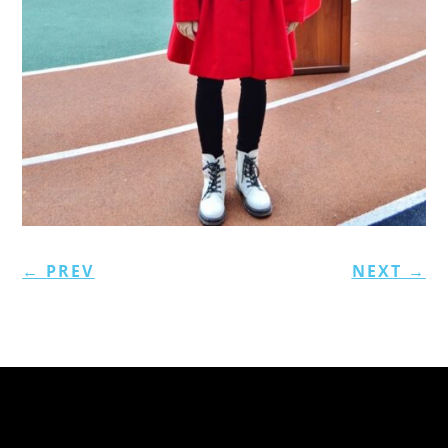
←
PREV
NEXT
→