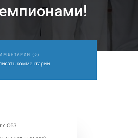
чемпионами!
ММЕНТАРИИ (0)
писать комментарий
т с ОВЗ.
аты своих стараний