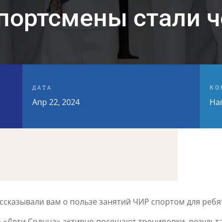
портсмены стали 
ДАТА
КО
Апр 22, 2024
На
ссказывали вам о пользе занятий ЧИР спортом для ребя
 «Дети Солнца» активно посещают тренировки, результ