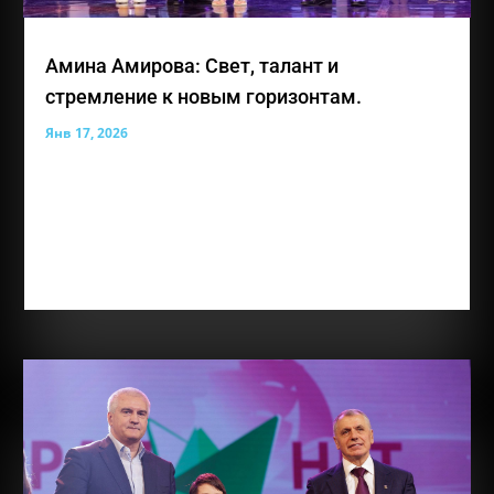
Амина Амирова: Свет, талант и
стремление к новым горизонтам.
Янв 17, 2026
Лауреат премии общественного признания
«Преград нет» — Амирова Амина Энверовна, юная
жительница Симферополя, для которой каждый
день представляет собой возможность учиться,
творить и открывать новые горизонты. Аминe
всего 10 лет, но за её плечами уже удивительно...