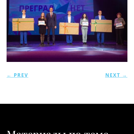
←
PREV
NEXT
→