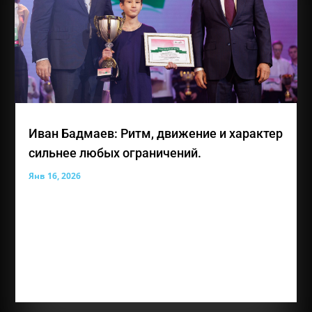
Иван Бадмаев: Ритм, движение и характер
сильнее любых ограничений.
Янв 16, 2026
Иван Константинович Бадмаев — лауреат премии
общественного признания «Преград нет» и 14-
летний участник Благотворительного фонда
социальных и творческих инициатив «Живая Вода»
из Республики Крым. Несмотря на особенности
зрения, Иван уверенно движется вперед,
чувствует...