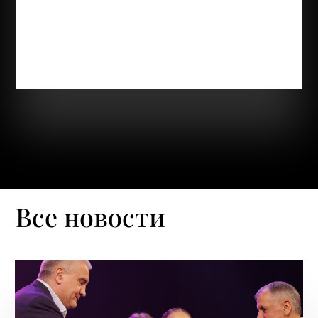
осенней станет зимней! Совсем скоро волшебный
праздник, который все наши ребята с нетерпением
ждут. А наши педагоги по прикладному
творчеству Лемара Абдураимова, Александра
Бокач с радостью поддерживают настроение...
Все новости