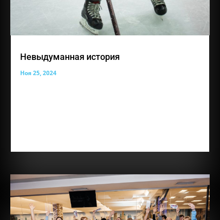
Невыдуманная история
Ноя 25, 2024
И снова такая важная рубрика «Невыдуманные
истории» Сегодня ее героем становится ученик
группы «Надежда», Шляхов Владимир. Вот его
история, которой с нами поделилась мама Вовочки
«Добрый день.Меня зовут Шляхова Ольга.Я мама
ребёнка с диагнозом Аутизм.Узнали мы о своей...