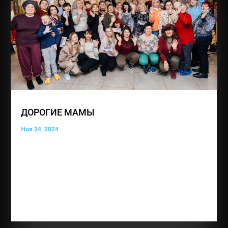
ДОРОГИЕ МАМЫ
Ноя 24, 2024
В этот особенный день, День матери, мы хотим
поздравить вас с вашим праздником! Вы —
истинные героини, которые ежедневно проявляют
свою силу, терпение и любовь. Ваши сердца
полны заботы, а ваши руки всегда готовы
поддержать и помочь. Вы делаете мир лучше для
своих...