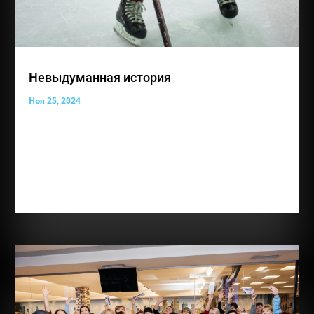
Невыдуманная история
Ноя 25, 2024
И снова такая важная рубрика «Невыдуманные
истории» Сегодня ее героем становится ученик
группы «Надежда», Шляхов Владимир. Вот его
история, которой с нами поделилась мама Вовочки
«Добрый день.Меня зовут Шляхова Ольга.Я мама
ребёнка с диагнозом Аутизм.Узнали мы о своей...