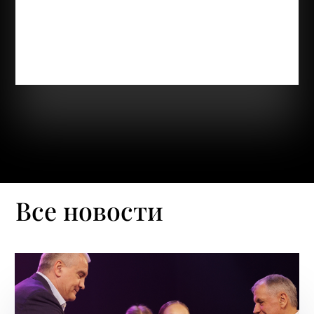
осенней станет зимней! Совсем скоро волшебный
праздник, который все наши ребята с нетерпением
ждут. А наши педагоги по прикладному
творчеству Лемара Абдураимова, Александра
Бокач с радостью поддерживают настроение...
Все новости