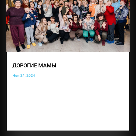
ДОРОГИЕ МАМЫ
Ноя 24, 2024
В этот особенный день, День матери, мы хотим
поздравить вас с вашим праздником! Вы —
истинные героини, которые ежедневно проявляют
свою силу, терпение и любовь. Ваши сердца
полны заботы, а ваши руки всегда готовы
поддержать и помочь. Вы делаете мир лучше для
своих...