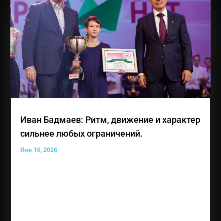
Иван Бадмаев: Ритм, движение и характер
сильнее любых ограничений.
Янв 16, 2026
Иван Константинович Бадмаев — лауреат премии
общественного признания «Преград нет» и 14-
летний участник Благотворительного фонда
социальных и творческих инициатив «Живая Вода»
из Республики Крым. Несмотря на особенности
зрения, Иван уверенно движется вперед,