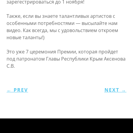
зарегестрироваться до 1 ноября!
Также, если вы знаете талантливых артистов с
особенными потребностями — высылайте нам
видео. Как всегда, мы с удовольствием откроем
новые таланты!)
Это уже 7 церемония Премии, которая пройдет
под патронатом Главы Республики Крым Аксенова
С.В.
←
PREV
NEXT
→