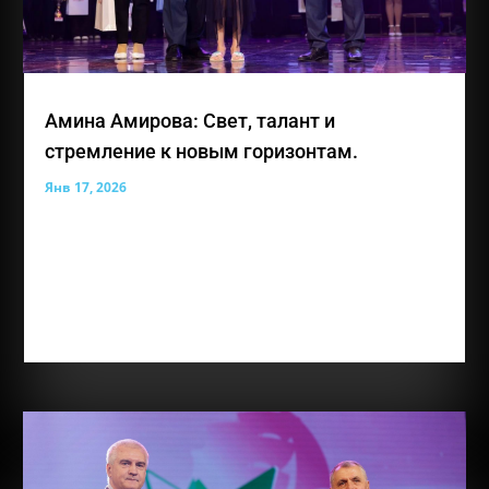
Амина Амирова: Свет, талант и
стремление к новым горизонтам.
Янв 17, 2026
Лауреат премии общественного признания
«Преград нет» — Амирова Амина Энверовна, юная
жительница Симферополя, для которой каждый
день представляет собой возможность учиться,
творить и открывать новые горизонты. Аминe
всего 10 лет, но за её плечами уже удивительно...