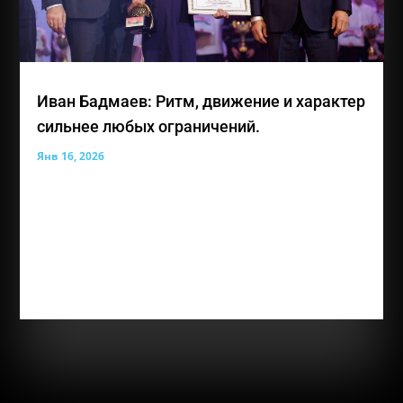
Иван Бадмаев: Ритм, движение и характер
сильнее любых ограничений.
Янв 16, 2026
Иван Константинович Бадмаев — лауреат премии
общественного признания «Преград нет» и 14-
летний участник Благотворительного фонда
социальных и творческих инициатив «Живая Вода»
из Республики Крым. Несмотря на особенности
зрения, Иван уверенно движется вперед,
чувствует...