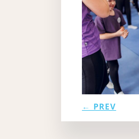
←
PREV