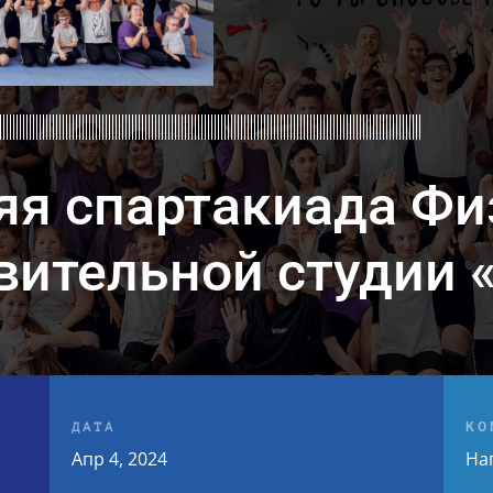
яя спартакиада Фи
вительной студии 
ДАТА
КО
Апр 4, 2024
На