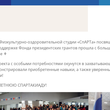
 Физкультурно-оздоровительной студии «СпАРТа» посвя
оддержке Фонда президентских грантов прошла с больш
ре ⚘
роекта с особыми потребностями окунутся в захватыва
онстрировали приобретенные навыки, а также уверенны
и!
, ЛЕТНЮЮ СПАРТАКИАДУ!