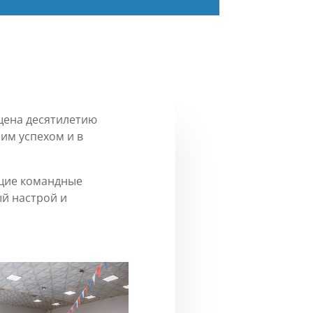
щена десятилетию
им успехом и в
ющие командные
й настрой и