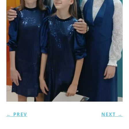
←
PREV
NEXT
→