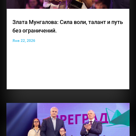
Злата Мунгалова: Сила воли, талант и путь
без ограничений.
Янв 22, 2026
Лауреат премии общественного признания
«Преград нет» — Мунгалова Злата Владиславовна,
юная жительница Симферополя, для которой
каждое достижение является результатом
огромного труда, веры в себя и любви к творчеству.
Злате 12 лет, она обучается в ГБОУ РК...