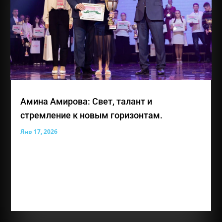
Амина Амирова: Свет, талант и
стремление к новым горизонтам.
Янв 17, 2026
Лауреат премии общественного признания
«Преград нет» — Амирова Амина Энверовна, юная
жительница Симферополя, для которой каждый
день представляет собой возможность учиться,
творить и открывать новые горизонты. Аминe
всего 10 лет, но за её плечами уже удивительно...